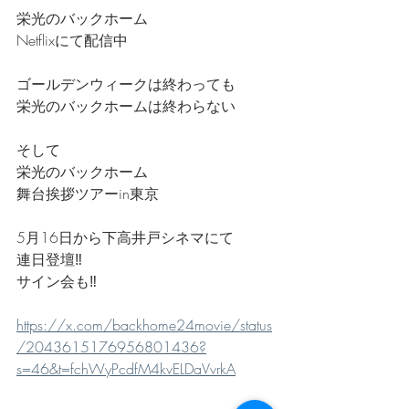
栄光のバックホーム
Netflixにて配信中　
ゴールデンウィークは終わっても
栄光のバックホームは終わらない
そして
栄光のバックホーム　
舞台挨拶ツアーin東京
5月16日から下高井戸シネマにて
連日登壇‼️
サイン会も‼️
https://x.com/backhome24movie/status
/2043615176956801436?
s=46&t=fchWyPcdfM4kvELDaVvrkA