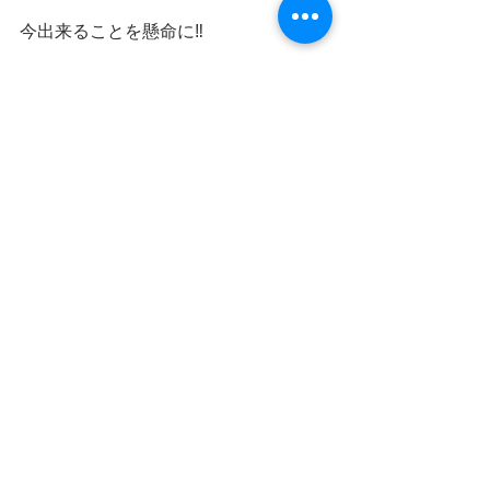
今出来ることを懸命に‼️
一日一生
最新記事
すべて表示