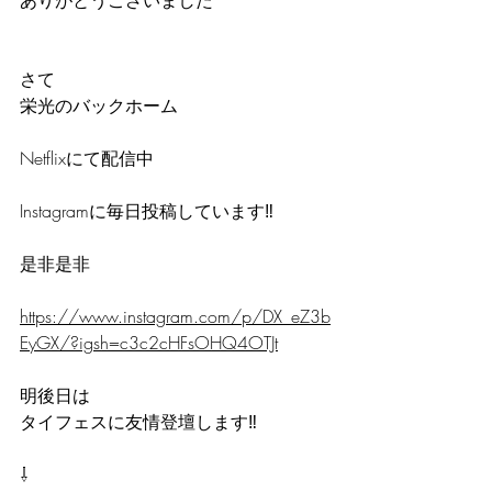
さて
栄光のバックホーム
Netflixにて配信中
Instagramに毎日投稿しています‼️
是非是非
https://www.instagram.com/p/DX_eZ3b
EyGX/?igsh=c3c2cHFsOHQ4OTJt
明後日は
タイフェスに友情登壇します‼️
⇩