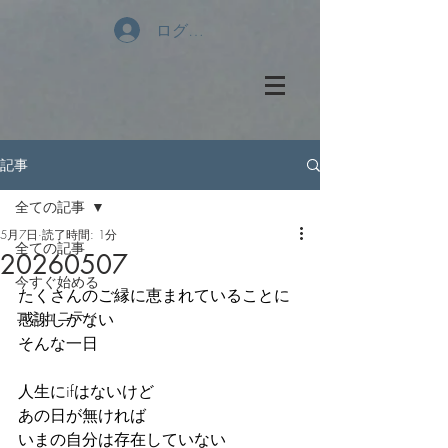
ログイン
記事
全ての記事
5月7日
読了時間: 1分
全ての記事
20260507
今すぐ始める
たくさんのご縁に恵まれていることに
コミュニティ
感謝しかない
そんな一日
人生にifはないけど
あの日が無ければ
いまの自分は存在していない