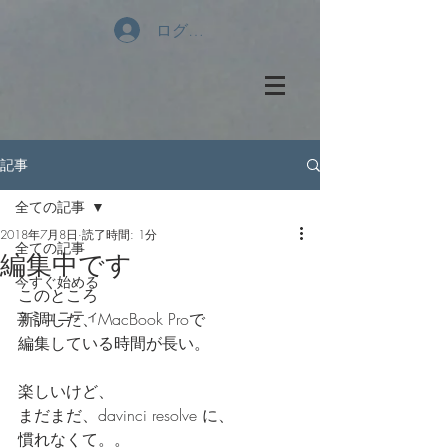
ログイン
記事
全ての記事
2018年7月8日
読了時間: 1分
全ての記事
編集中です
今すぐ始める
このところ
コミュニティ
新調した、MacBook Proで
編集している時間が長い。
楽しいけど、
まだまだ、davinci resolve に、
慣れなくて。。