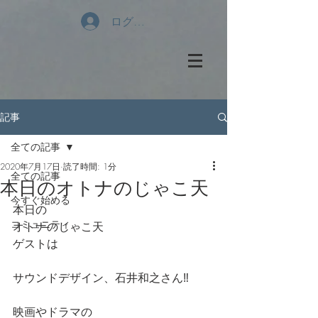
ログイン
記事
全ての記事
2020年7月17日
読了時間: 1分
全ての記事
本日のオトナのじゃこ天
今すぐ始める
本日の
コミュニティ
オトナのじゃこ天
ゲストは
サウンドデザイン、石井和之さん‼️
映画やドラマの