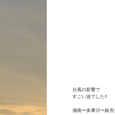
台風の影響で
すごい波でした‼️
湘南〜多摩川〜銀杏