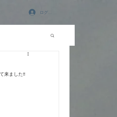
ログイン
来ました‼️