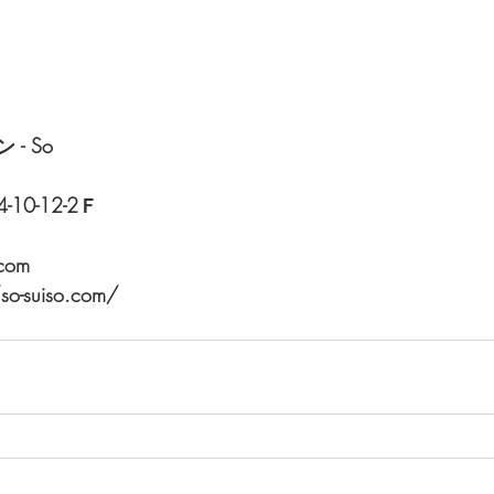
- So
0-12-2Ｆ
.com
o-suiso.com/