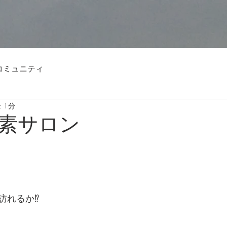
コミュニティ
 1分
素サロン
れるか⁉️