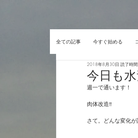
全ての記事
今すぐ始める
2018年8月30日
読了時間:
今日も水
週一で通います！
肉体改造‼️
さて。どんな変化が訪