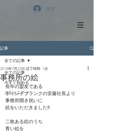
ログイン
記事
全ての記事
2018年7月23日
読了時間: 1分
全ての記事
事務所の絵
今すぐ始める
長年の盟友である
コミュニティ
ポイントブランクの安藤社長より
事務所開き祝いに
絵をいただきました‼️
二枚ある絵のうち
青い絵を