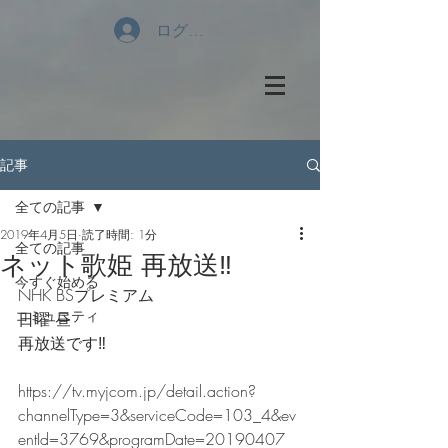
ログイン
記事
全ての記事
2019年4月5日
読了時間: 1分
全ての記事
ネット歌姫 再放送‼️
今すぐ始める
NHK BSプレミアム
コミュニティ
日曜 昼
再放送です‼️
https://tv.myjcom.jp/detail.action?
channelType=3&serviceCode=103_4&ev
entId=3769&programDate=20190407