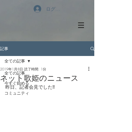
ログイン
記事
全ての記事
2019年1月8日
読了時間: 1分
全ての記事
ネット歌姫のニュース
今すぐ始める
昨日、記者会見でした‼️
コミュニティ