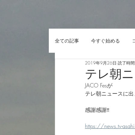
全ての記事
今すぐ始める
2019年9月26日
読了時間:
テレ朝ニ
JACO Fesが
テレ朝ニュースに出ま
感謝感謝‼️
https://news.tv-asa