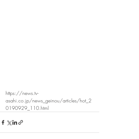
https://news.tv-
asahi.co.jp/news_geinou/articles/hot_2
0190929_110.html