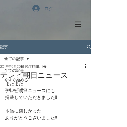
ログイン
記事
全ての記事
2019年9月30日
読了時間: 1分
全ての記事
テレビ朝日ニュース
今すぐ始める
またまた
コミュニティ
テレビ朝日ニュースにも
掲載していただきました‼️
本当に嬉しかった
ありがとうございました‼️