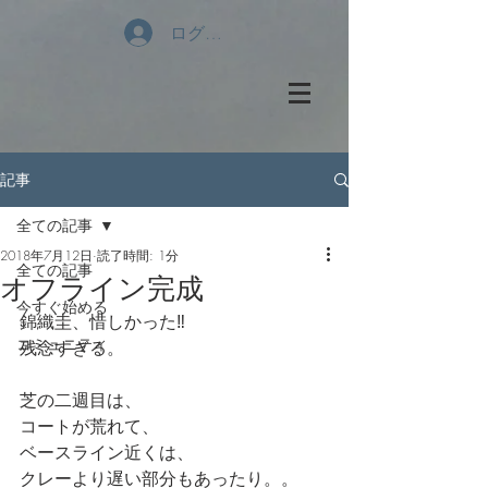
ログイン
記事
全ての記事
2018年7月12日
読了時間: 1分
全ての記事
オフライン完成
今すぐ始める
錦織圭、惜しかった‼️
コミュニティ
残念すぎる。
芝の二週目は、
コートが荒れて、
ベースライン近くは、
クレーより遅い部分もあったり。。